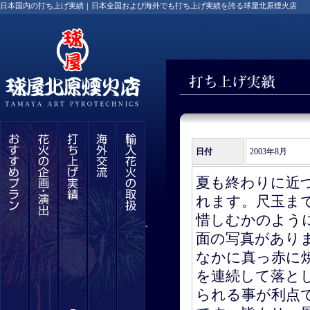
日本国内の打ち上げ実績｜日本全国および海外でも打ち上げ実績を誇る球屋北原煙火店
日付
2003年8月
夏も終わりに近
れます。尺玉ま
惜しむかのよう
面の写真があり
なかに真っ赤に
を連続して落と
られる事が利点