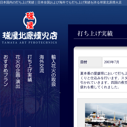
日本国内の打ち上げ実績｜日本全国および海外でも打ち上げ実績を誇る球屋北原煙火店
日付
2003年7月
夏本番の愛媛県において打ち
くりと仕込みを行います。ス
引かれていきます。四国の夜
疲れを癒してくれました。