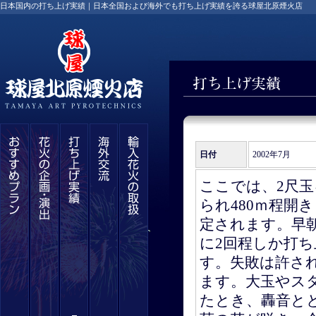
日本国内の打ち上げ実績｜日本全国および海外でも打ち上げ実績を誇る球屋北原煙火店
日付
2002年7月
ここでは、2尺玉
られ480ｍ程開
定されます。早
に2回程しか打
す。失敗は許さ
ます。大玉やス
たとき、轟音と