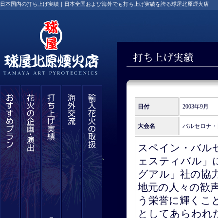
日本国内の打ち上げ実績｜日本全国および海外でも打ち上げ実績を誇る球屋北原煙火店
日付
2003年9月
大会名
バルセロナ・
スペイン・バル
ェスティバル」
グアル」社の協
地元の人々の歓
う栄誉に輝くこ
としてあらわれ