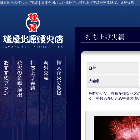
日本国内の打ち上げ実績｜日本全国および海外でも打ち上げ実績を誇る球屋北原煙火店
日付
大会名
色鮮やかな、多種多様な花火
く、発数も多いため中身の濃