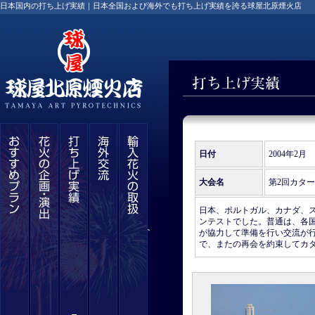
日本国内の打ち上げ実績｜日本全国および海外でも打ち上げ実績を誇る球屋北原煙火店
日付
2004年2月
大会名
第2回カタ
日本、ポルトガル、カナダ、
ンテストでした。普通は、各
が協力して準備を行い交流が
で、またの再会を約束してカ