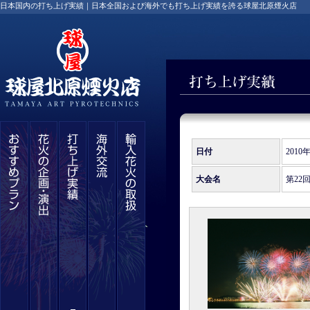
日本国内の打ち上げ実績｜日本全国および海外でも打ち上げ実績を誇る球屋北原煙火店
日付
2010
大会名
第22