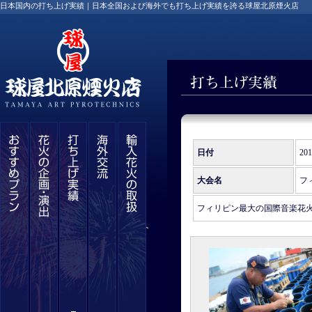
日本国内の打ち上げ実績｜日本全国および海外でも打ち上げ実績を誇る球屋北原煙火店
日付
20
大会名
フ
フィリピン最大の国際音楽花