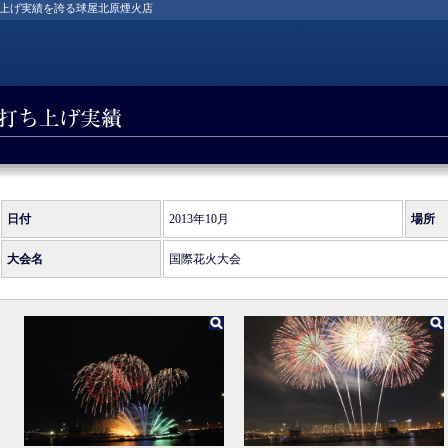
上げ実績を誇る球屋北原煙火店
日付
2013年10月
場所
大会名
国際花火大会